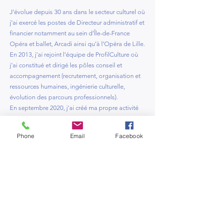
J'évolue depuis 30 ans dans le secteur culturel où
j'ai exercé les postes de Directeur administratif et
financier notamment au sein d’Île-de-France
Opéra et ballet, Arcadi ainsi qu’à l’Opéra de Lille.
En 2013, j'ai rejoint l’équipe de ProfilCulture où
j'ai constitué et dirigé les pôles conseil et
accompagnement (recrutement, organisation et
ressources humaines, ingénierie culturelle,
évolution des parcours professionnels).
En septembre 2020, j'ai créé ma propre activité
de conseil : Les Ateliers JMH, au sein d’Omnicité
(scop).
Phone
Email
Facebook
L’empathie, la compréhension de l’autre est au
coeur des actions et a pour objectif la réalisation
des projets.
Je comprends les enjeux du secteur culturel,
notamment les questions relatives aux politiques
publiques, à la gestion des ressources humaines,
au management, à l’accompagnement au